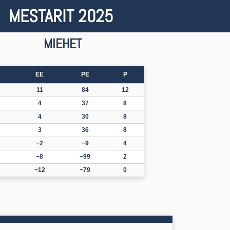
MESTARIT 2025
MIEHET
EE
PE
P
11
84
12
4
37
8
4
30
8
3
36
8
−2
−9
4
−8
−99
2
−12
−79
0