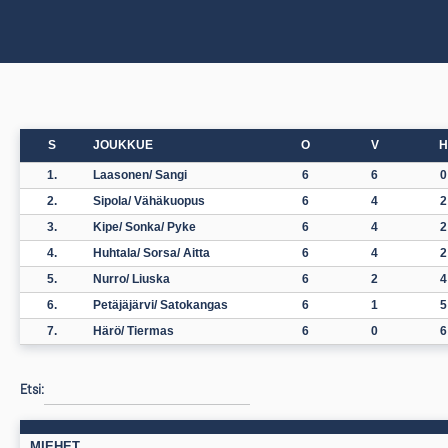
S
JOUKKUE
O
V
H
1.
Laasonen/ Sangi
6
6
0
2.
Sipola/ Vähäkuopus
6
4
2
3.
Kipe/ Sonka/ Pyke
6
4
2
4.
Huhtala/ Sorsa/ Aitta
6
4
2
5.
Nurro/ Liuska
6
2
4
6.
Petäjäjärvi/ Satokangas
6
1
5
7.
Härö/ Tiermas
6
0
6
Etsi:
MIEHET