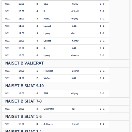
9.11
10:00
3
V&L
Hymy
2 - 0
9.11
10:00
4
Ilu
KiimU
0 - 2
9.11
11:00
3
KiimU
Hymy
2 - 1
9.11
11:00
4
Leenat
V&L
1 - 2
9.11
12:00
3
Hymy
Ilu
1 - 2
9.11
12:00
4
Leenat
KiimU
2 - 1
9.11
13:00
3
Ilu
V&L
0 - 2
9.11
13:00
4
Hymy
Leenat
0 - 2
NAISET B VÄLIERÄT
9.11
14:00
1
Rouheet
Leenat
2 - 1
9.11
14:00
2
VisFe
V&L
0 - 2
NAISET B SIJAT 9-10
9.11
14:00
4
TNT
Hymy
0 - 2
NAISET B SIJAT 7-8
9.11
14:00
3
Ose PaHa
Ilu
2 - 1
NAISET B SIJAT 5-6
9.11
15:00
3
Jokker's
KiimU
1 - 2
NAISET B SIJAT 3-4