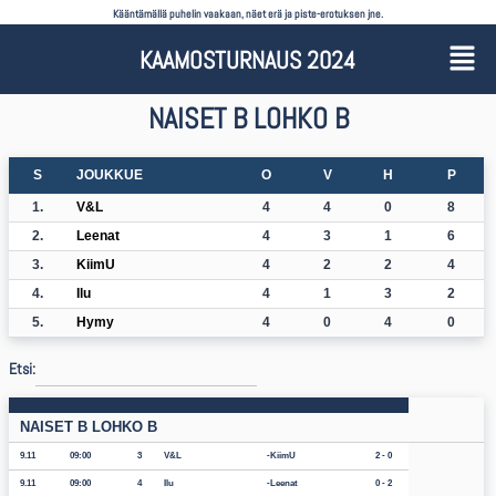
Kääntämällä puhelin vaakaan, näet erä ja piste-erotuksen jne.
KAAMOSTURNAUS 2024
NAISET B LOHKO B
S
JOUKKUE
O
V
H
P
1.
V&L
4
4
0
8
2.
Leenat
4
3
1
6
3.
KiimU
4
2
2
4
4.
Ilu
4
1
3
2
5.
Hymy
4
0
4
0
Etsi:
NAISET B LOHKO B
9.11
09:00
3
V&L
KiimU
2 - 0
9.11
09:00
4
Ilu
Leenat
0 - 2