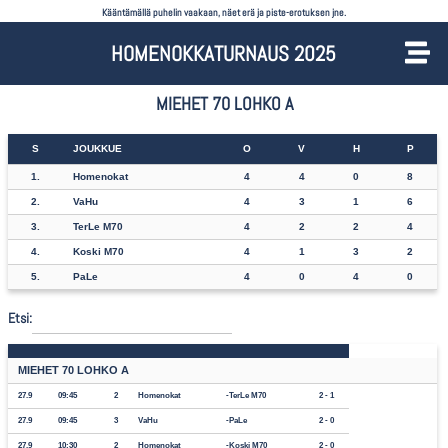
Kääntämällä puhelin vaakaan, näet erä ja piste-erotuksen jne.
HOMENOKKATURNAUS 2025
MIEHET 70 LOHKO A
S
JOUKKUE
O
V
H
P
1.
Homenokat
4
4
0
8
2.
VaHu
4
3
1
6
3.
TerLe M70
4
2
2
4
4.
Koski M70
4
1
3
2
5.
PaLe
4
0
4
0
Etsi:
MIEHET 70 LOHKO A
27.9
09:45
2
Homenokat
TerLe M70
2 - 1
27.9
09:45
3
VaHu
PaLe
2 - 0
27.9
10:30
2
Homenokat
Koski M70
2 - 0