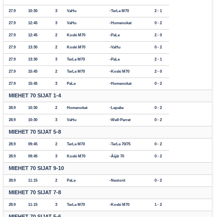
27.9
10:30
3
VaHu
TerLe M70
2 - 1
27.9
12:45
3
VaHu
Homenokat
0 - 2
27.9
12:45
2
Koski M70
PaLe
2 - 0
27.9
13:30
2
Koski M70
VaHu
0 - 2
27.9
13:30
3
TerLe M70
PaLe
2 - 1
27.9
15:45
2
TerLe M70
Koski M70
2 - 0
27.9
15:45
3
PaLe
Homenokat
0 - 2
MIEHET 70 SIJAT 1-4
28.9
10:30
2
Homenokat
Lepake
0 - 2
28.9
10:30
3
VaHu
Well-Parrat
0 - 2
MIEHET 70 SIJAT 5-8
28.9
09:45
2
TerLe M70
TerLe 70/75
0 - 2
28.9
09:45
3
Koski M70
Äijät 70
0 - 2
MIEHET 70 SIJAT 9-10
28.9
11:15
2
PaLe
Nestorit
0 - 2
MIEHET 70 SIJAT 7-8
28.9
11:15
3
TerLe M70
Koski M70
1 - 2
MIEHET 70 SIJAT 5-6