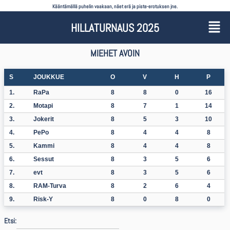
Kääntämällä puhelin vaakaan, näet erä ja piste-erotuksen jne.
HILLATURNAUS 2025
MIEHET AVOIN
S
JOUKKUE
O
V
H
P
1.
RaPa
8
8
0
16
2.
Motapi
8
7
1
14
3.
Jokerit
8
5
3
10
4.
PePo
8
4
4
8
5.
Kammi
8
4
4
8
6.
Sessut
8
3
5
6
7.
evt
8
3
5
6
8.
RAM-Turva
8
2
6
4
9.
Risk-Y
8
0
8
0
Etsi: