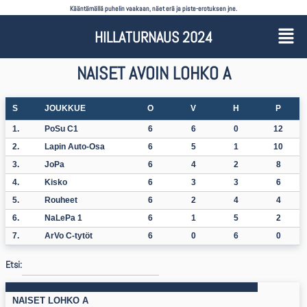
Kääntämällä puhelin vaakaan, näet erä ja piste-erotuksen jne.
HILLATURNAUS 2024
NAISET AVOIN LOHKO A
S
JOUKKUE
O
V
H
P
1.
PoSu C1
6
6
0
12
2.
Lapin Auto-Osa
6
5
1
10
3.
JoPa
6
4
2
8
4.
Kisko
6
3
3
6
5.
Rouheet
6
2
4
4
6.
NaLePa 1
6
1
5
2
7.
ArVo C-tytöt
6
0
6
0
Etsi:
NAISET LOHKO A