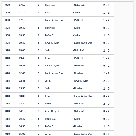
2 - 0
30.8
17:15
3
Rouheet
NaLePa 1
1 - 2
30.8
17:15
4
Kisko
JoPa
1 - 2
30.8
17:15
5
Lapin Auto-Osa
PoSu C1
0 - 2
30.8
19:30
3
Rouheet
Kisko
2 - 0
30.8
19:30
4
PoSu C1
JoPa
0 - 2
30.8
19:30
5
ArVo C-tytöt
Lapin Auto-Osa
2 - 0
31.8
09:00
3
JoPa
NaLePa 1
1 - 2
31.8
09:45
4
Kisko
PoSu C1
0 - 2
31.8
09:45
5
ArVo C-tytöt
Rouheet
2 - 1
31.8
12:45
3
Lapin Auto-Osa
Rouheet
2 - 0
31.8
12:45
4
JoPa
ArVo C-tytöt
2 - 0
31.8
13:30
3
JoPa
Rouheet
0 - 2
31.8
13:30
4
Kisko
Lapin Auto-Osa
2 - 0
31.8
13:30
5
PoSu C1
NaLePa 1
0 - 2
31.8
14:15
3
ArVo C-tytöt
NaLePa 1
0 - 2
31.8
16:30
3
NaLePa 1
Kisko
2 - 0
31.8
16:30
4
PoSu C1
Rouheet
0 - 2
31.8
16:30
5
JoPa
Lapin Auto-Osa