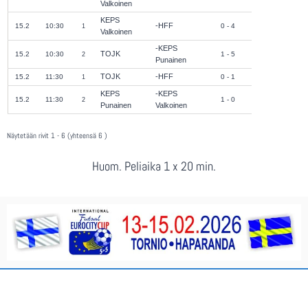
Valkoinen
KEPS
HFF
15.2
10:30
0 - 4
1
Valkoinen
KEPS
TOJK
15.2
10:30
1 - 5
2
Punainen
TOJK
HFF
15.2
11:30
0 - 1
1
KEPS
KEPS
15.2
11:30
1 - 0
2
Punainen
Valkoinen
Näytetään rivit 1 - 6 (yhteensä 6 )
Huom. Peliaika 1 x 20 min.