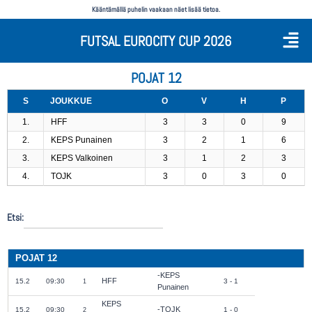
Kääntämällä puhelin vaakaan näet lisää tietoa.
FUTSAL EUROCITY CUP 2026
POJAT 12
S
JOUKKUE
O
V
H
P
1.
HFF
3
3
0
9
2.
KEPS Punainen
3
2
1
6
3.
KEPS Valkoinen
3
1
2
3
4.
TOJK
3
0
3
0
Etsi:
POJAT 12
KEPS
HFF
15.2
09:30
3 - 1
1
Punainen
KEPS
TOJK
15.2
09:30
1 - 0
2