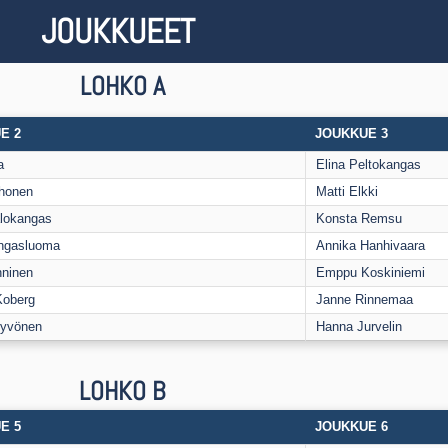
JOUKKUEET
LOHKO A
E 2
JOUKKUE 3
a
Elina Peltokangas
honen
Matti Elkki
alokangas
Konsta Remsu
angasluoma
Annika Hanhivaara
nninen
Emppu Koskiniemi
oberg
Janne Rinnemaa
Hyvönen
Hanna Jurvelin
LOHKO B
E 5
JOUKKUE 6