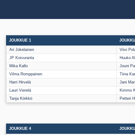
JOUKKUE 1
JOUKKU
Ari Jokelainen
Viivi Pol
JP Koivuranta
Huuko A
Mika Kallo
Jouni P
Vilma Romppainen
Tiina K
Harri Hirvelä
Jani Ma
Lauri Vierelä
Kimmo K
Tanja Körkkö
Petteri 
JOUKKUE 4
JOUKKU