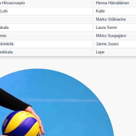
a Hirvasvuopio
Henna Hämäläinen
Lohi
Kalle
Marko Stålnacke
akala
Laura Senni
rnio
Mikko Suopajärvi
kirekilä
Janne Juuso
eikkala
Lepe