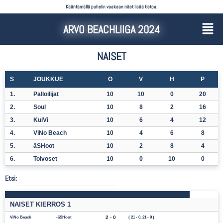
Kääntämällä puhelin vaakaan näet lisää tietoa.
ARVO BEACHLIIGA 2024
NAISET
S
JOUKKUE
O
V
H
P
1.
Palloilijat
10
10
0
20
2.
Soul
10
8
2
16
3.
KuiVi
10
6
4
12
4.
ViNo Beach
10
4
6
8
5.
äSHoot
10
2
8
4
6.
Toivoset
10
0
10
0
Etsi:
NAISET KIERROS 1
2 - 0
ViNo Beach
äSHoot
( 21 - 0, 21 - 0 )