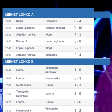
MIEHET LOHKO A
0 - 4
Klopit
Bismarck
15:00
0 - 10
Lapin Legioona
Alapään rouhijat
15:20
4 - 1
Alapään rouhijat
Klopit
16:20
5 - 0
Bismarck
Lapin Legioona
16:40
2 - 1
Lapin Legioona
Klopit
17:40
2 - 4
Alapään rouhijat
Bismarck
18:00
MIEHET LOHKO B
Temppelin
1 - 0
Ransu
15:40
rakentajat
0 - 3
Lauma
Nestehukka
16:00
1 - 3
Nestehukka
Ransu
17:00
Temppelin
5 - 0
Lauma
17:20
rakentajat
0 - 6
Lauma
Ransu
18:20
Temppelin
3 - 2
Nestehukka
18:40