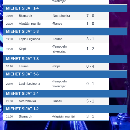
rakentajat
MIEHET SIJAT 1-4
7 - 0
Bismarck
Nestehukka
19:40
1 - 0
Alapään rouhijat
Ransu
20:00
MIEHET SIJAT 5-8
3 - 1
Lapin Legioona
Lauma
19:00
Temppelin
1 - 2
Klopit
19:20
rakentajat
MIEHET SIJAT 7-8
0 - 4
Lauma
Klopit
20:20
MIEHET SIJAT 5-6
Temppelin
0 - 1
Lapin Legioona
20:40
rakentajat
MIEHET SIJAT 3-4
5 - 1
Nestehukka
Ransu
21:00
MIEHET SIJAT 1-2
3 - 1
Bismarck
Alapään rouhijat
21:20