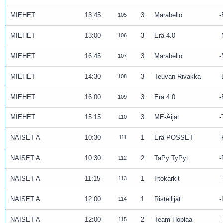
MIEHET
13:45
3
Marabello
105
MIEHET
13:00
3
Erä 4.0
106
MIEHET
16:45
3
Marabello
107
MIEHET
14:30
3
Teuvan Rivakka
108
MIEHET
16:00
3
Erä 4.0
109
MIEHET
15:15
3
ME-Äijät
110
NAISET A
10:30
1
Erä POSSET
111
NAISET A
10:30
2
TaPy TyPyt
112
NAISET A
11:15
1
Irtokarkit
113
NAISET A
12:00
1
Risteilijät
114
NAISET A
12:00
2
Team Hoplaa
115