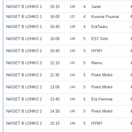
NAISET B LOHKO 1
15:15
4
Janet
136
NAISET B LOHKO 1
16:00
4
Kuumat Puumat
137
NAISET B LOHKO 1
16:45
4
EräTauko
138
NAISET B LOHKO 2
10:00
5
EST Girls
139
NAISET B LOHKO 2
10:45
5
HYMY
140
NAISET B LOHKO 2
12:15
5
Riemu
141
NAISET B LOHKO 2
11:30
5
Pinkit Minkit
142
NAISET B LOHKO 2
13:00
5
Pinkit Minkit
143
NAISET B LOHKO 2
13:45
5
Erä Femmat
144
NAISET B LOHKO 2
14:30
5
Pinkit Minkit
145
NAISET B LOHKO 2
15:15
5
HYMY
146