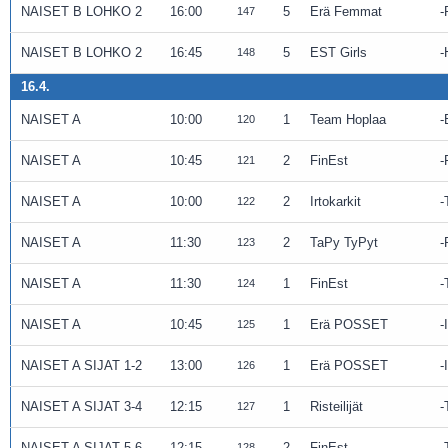
NAISET B LOHKO 2
16:00
5
Erä Femmat
147
NAISET B LOHKO 2
16:45
5
EST Girls
148
16.4.
NAISET A
10:00
1
Team Hoplaa
120
NAISET A
10:45
2
FinEst
121
NAISET A
10:00
2
Irtokarkit
122
NAISET A
11:30
2
TaPy TyPyt
123
NAISET A
11:30
1
FinEst
124
NAISET A
10:45
1
Erä POSSET
125
NAISET A SIJAT 1-2
13:00
1
Erä POSSET
126
NAISET A SIJAT 3-4
12:15
1
Risteilijät
127
NAISET A SIJAT 5-6
12:15
2
FinEst
128