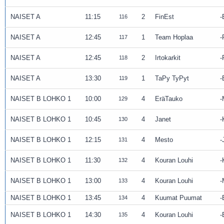
NAISET A
11:15
2
FinEst
116
NAISET A
12:45
1
Team Hoplaa
117
NAISET A
12:45
2
Irtokarkit
118
NAISET A
13:30
1
TaPy TyPyt
119
NAISET B LOHKO 1
10:00
4
EräTauko
129
NAISET B LOHKO 1
10:45
4
Janet
130
NAISET B LOHKO 1
12:15
4
Mesto
131
NAISET B LOHKO 1
11:30
4
Kouran Louhi
132
NAISET B LOHKO 1
13:00
4
Kouran Louhi
133
NAISET B LOHKO 1
13:45
4
Kuumat Puumat
134
NAISET B LOHKO 1
14:30
4
Kouran Louhi
135