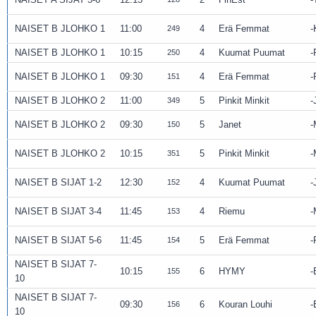
NAISET B JLOHKO 1
11:00
4
Erä Femmat
249
NAISET B JLOHKO 1
10:15
4
Kuumat Puumat
250
NAISET B JLOHKO 1
09:30
4
Erä Femmat
151
NAISET B JLOHKO 2
11:00
5
Pinkit Minkit
349
NAISET B JLOHKO 2
09:30
5
Janet
150
NAISET B JLOHKO 2
10:15
5
Pinkit Minkit
351
NAISET B SIJAT 1-2
12:30
4
Kuumat Puumat
152
NAISET B SIJAT 3-4
11:45
4
Riemu
153
NAISET B SIJAT 5-6
11:45
5
Erä Femmat
154
NAISET B SIJAT 7-
10:15
6
HYMY
155
10
NAISET B SIJAT 7-
09:30
6
Kouran Louhi
156
10