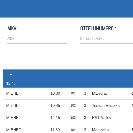
AIKA :
OTTELUNUMERO :
15.4.
MIEHET
10:00
3
ME-Äijät
101
MIEHET
10:45
3
Teuvan Rivakka
102
MIEHET
12:15
3
EST Volley
103
MIEHET
11:30
3
Marabello
104