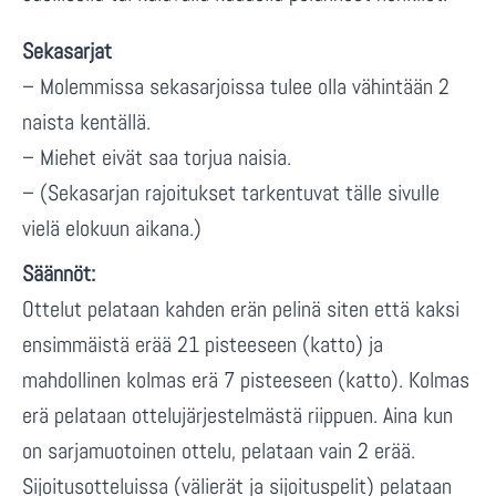
Sekasarjat
– Molemmissa sekasarjoissa tulee olla vähintään 2
naista kentällä.
– Miehet eivät saa torjua naisia.
– (Sekasarjan rajoitukset tarkentuvat tälle sivulle
vielä elokuun aikana.)
Säännöt:
Ottelut pelataan kahden erän pelinä siten että kaksi
ensimmäistä erää 21 pisteeseen (katto) ja
mahdollinen kolmas erä 7 pisteeseen (katto). Kolmas
erä pelataan ottelujärjestelmästä riippuen. Aina kun
on sarjamuotoinen ottelu, pelataan vain 2 erää.
Sijoitusotteluissa (välierät ja sijoituspelit) pelataan