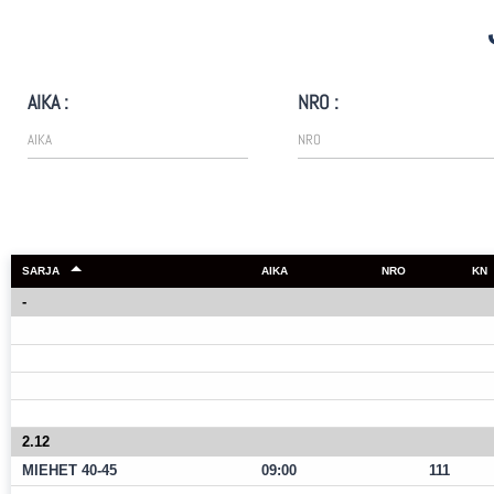
AIKA :
NRO :
SARJA
AIKA
NRO
KN
-
2.12
MIEHET 40-45
09:00
111