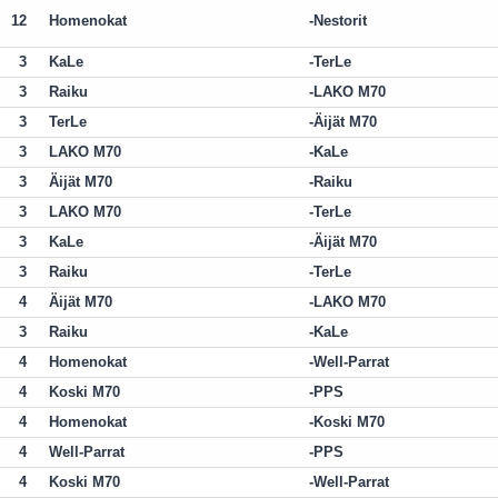
12
Homenokat
Nestorit
3
KaLe
TerLe
3
Raiku
LAKO M70
3
TerLe
Äijät M70
3
LAKO M70
KaLe
3
Äijät M70
Raiku
3
LAKO M70
TerLe
3
KaLe
Äijät M70
3
Raiku
TerLe
4
Äijät M70
LAKO M70
3
Raiku
KaLe
4
Homenokat
Well-Parrat
4
Koski M70
PPS
4
Homenokat
Koski M70
4
Well-Parrat
PPS
4
Koski M70
Well-Parrat