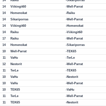
14
Raiku
Sikariporras
14
Viikingit60
Well-Parrat
14
Homenokat
Raiku
14
Sikariporras
Well-Parrat
14
Viikingit60
Homenokat
14
Raiku
Viikingit60
17
Raiku
Well-Parrat
14
Homenokat
Sikariporras
10
Well-Parrat
TEK65
11
VaHu
TerLe
12
Nestorit
Well-Parrat
11
TerLe
TEK65
10
VaHu
Nestorit
10
VaHu
Well-Parrat
10
TEK65
VaHu
11
TerLe
Well-Parrat
11
TEK65
Nestorit