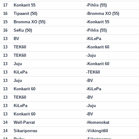
17
Konkarit 55
Pihlis (55)
16
Tipaanit (50)
Bromma XO (55)
15
Bromma XO (55)
Konkarit 55
16
SeKu (50)
Pihlis (55)
13
BV
KiLePa
13
TEK60
Konkarit 60
13
TEK60
Juju
13
Juju
Konkarit 60
13
KiLePa
TEK60
13
Juju
BV
13
Konkarit 60
KiLePa
13
TEK60
BV
13
KiLePa
Juju
13
Konkarit 60
BV
14
Well-Parrat
Homenokat
14
Sikariporras
Viikingit60