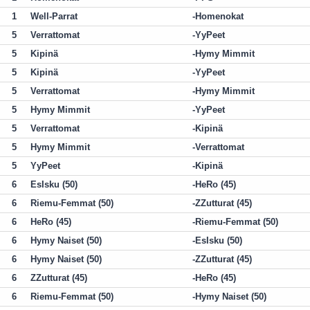
1
Well-Parrat
Homenokat
5
Verrattomat
YyPeet
5
Kipinä
Hymy Mimmit
5
Kipinä
YyPeet
5
Verrattomat
Hymy Mimmit
5
Hymy Mimmit
YyPeet
5
Verrattomat
Kipinä
5
Hymy Mimmit
Verrattomat
5
YyPeet
Kipinä
6
EsIsku (50)
HeRo (45)
6
Riemu-Femmat (50)
ZZutturat (45)
6
HeRo (45)
Riemu-Femmat (50)
6
Hymy Naiset (50)
EsIsku (50)
6
Hymy Naiset (50)
ZZutturat (45)
6
ZZutturat (45)
HeRo (45)
6
Riemu-Femmat (50)
Hymy Naiset (50)