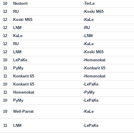
10
Nestorit
TerLe
12
RU
Koski M65
12
Koski M65
KaLe
12
LNM
RU
12
KaLe
LNM
12
RU
KaLe
12
LNM
Koski M65
10
LePaKe
Homenokat
11
PyMy
Konkarit 65
11
Konkarit 65
Homenokat
10
Konkarit 65
LePaKe
11
Homenokat
PyMy
10
PyMy
LePaKe
10
Well-Parrat
KaLe
11
LNM
LePaKe